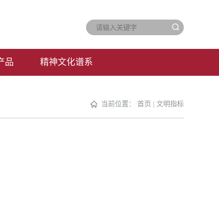
厚
博
求
德
学
是
产品
精神文化谱系
当前位置：
首页
|
文明指标